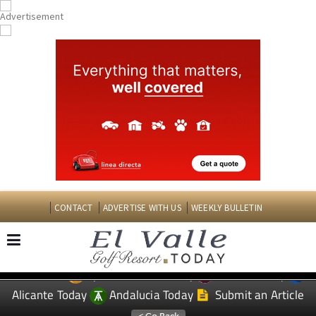
CONTACT
ADVERTISE WITH US
WEEKLY BULLETIN
Spanish News Today
Murcia Today
EDITIONS:
Alicante Today
Andalucia Today
Submit an Article