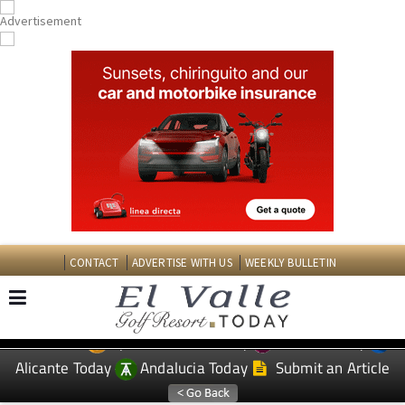
CONTACT
ADVERTISE WITH US
WEEKLY BULLETIN
Spanish News Today
Murcia Today
EDITIONS:
Alicante Today
Andalucia Today
Submit an Article