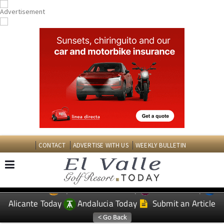
CONTACT
ADVERTISE WITH US
WEEKLY BULLETIN
Spanish News Today
Murcia Today
EDITIONS:
Alicante Today
Andalucia Today
Submit an Article